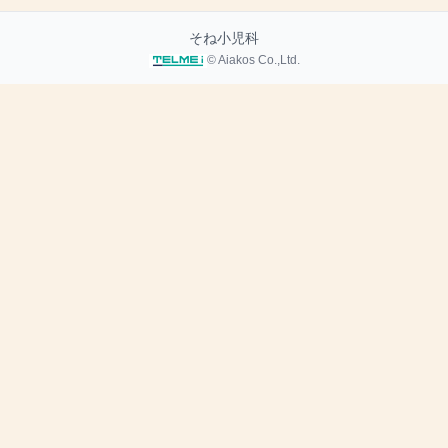
そね小児科
© Aiakos Co.,Ltd.