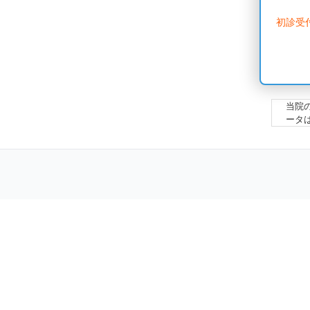
初診受
当院
ータ