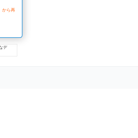
」から再
なデ