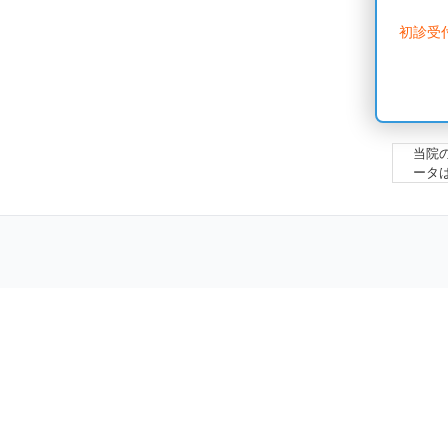
初診受
当院
ータ