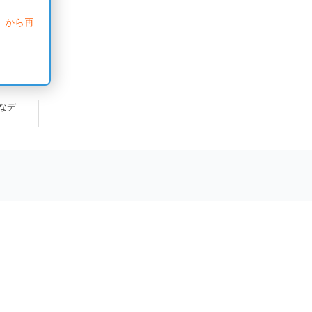
」から再
なデ